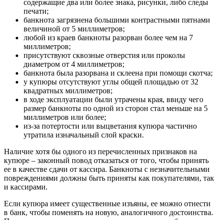
содержащие два или более знака, рисунки, либо следы
печати;
банкнота загрязнена большими контрастными пятнами
величиной от 5 миллиметров;
любой из краев банкноты разорван более чем на 7
миллиметров;
присутствуют сквозные отверстия или проколы
диаметром от 4 миллиметров;
банкнота была разорвана и склеена при помощи скотча;
у купюры отсутствуют углы общей площадью от 32
квадратных миллиметров;
в ходе эксплуатации были утрачены края, ввиду чего
размер банкноты по одной из сторон стал меньше на 5
миллиметров или более;
из-за потертости или выцветания купюра частично
утратила изначальный слой краски.
Наличие хотя бы одного из перечисленных признаков на
купюре – законный повод отказаться от того, чтобы принять
ее в качестве сдачи от кассира. Банкноты с незначительными
повреждениями должны быть приняты как покупателями, так
и кассирами.
Если купюра имеет существенные изъяны, ее можно отнести
в банк, чтобы поменять на новую, аналогичного достоинства.