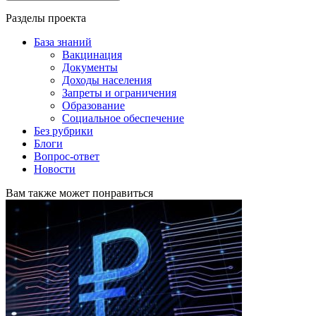
Разделы проекта
База знаний
Вакцинация
Документы
Доходы населения
Запреты и ограничения
Образование
Социальное обеспечение
Без рубрики
Блоги
Вопрос-ответ
Новости
Вам также может понравиться