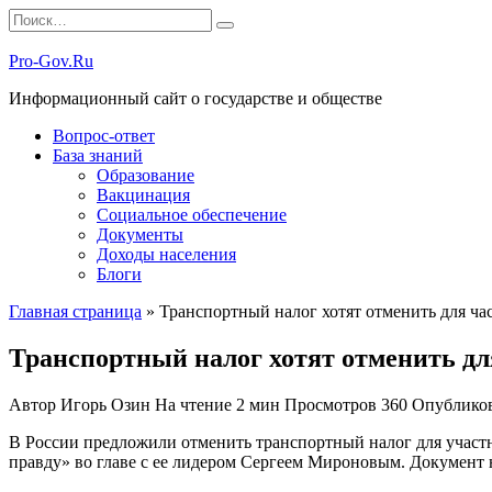
Перейти
Search
к
for:
содержанию
Pro-Gov.Ru
Информационный сайт о государстве и обществе
Вопрос-ответ
База знаний
Образование
Вакцинация
Социальное обеспечение
Документы
Доходы населения
Блоги
Главная страница
»
Транспортный налог хотят отменить для ча
Транспортный налог хотят отменить дл
Автор
Игорь Озин
На чтение
2 мин
Просмотров
360
Опублико
В России предложили отменить транспортный налог для участ
правду» во главе с ее лидером Сергеем Мироновым. Документ 