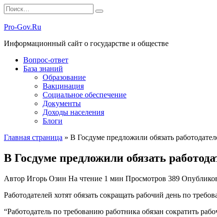
Перейти
Search
к
for:
содержанию
Pro-Gov.Ru
Информационный сайт о государстве и обществе
Вопрос-ответ
База знаний
Образование
Вакцинация
Социальное обеспечение
Документы
Доходы населения
Блоги
Главная страница
»
В Госдуме предложили обязать работодател
В Госдуме предложили обязать работода
Автор
Игорь Озин
На чтение
1 мин
Просмотров
389
Опублико
Работодателей хотят обязать сокращать рабочий день по треб
“Работодатель по требованию работника обязан сократить рабоч