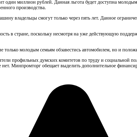
т один миллион рублей. Данная льгота будет доступна молодым с
венного производства.
ашину владельцы смогут только через пять лет. Данное огранич
мость в стране, поскольку несмотря на уже действующую поддер
не только молодым семьям обзавестись автомобилем, но и полож
тели профильных думских комитетов по труду и социальной поли
е нет. Минпромторг обещает выделить дополнительное финансиро