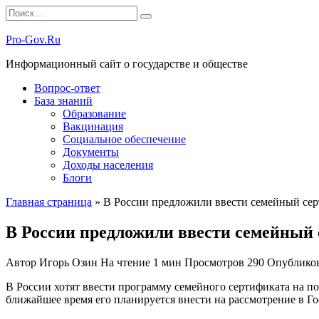
Перейти
Search
к
for:
содержанию
Pro-Gov.Ru
Информационный сайт о государстве и обществе
Вопрос-ответ
База знаний
Образование
Вакцинация
Социальное обеспечение
Документы
Доходы населения
Блоги
Главная страница
»
В России предложили ввести семейный се
В России предложили ввести семейный
Автор
Игорь Озин
На чтение
1 мин
Просмотров
290
Опублико
В России хотят ввести программу семейного сертификата на 
ближайшее время его планируется внести на рассмотрение в Го