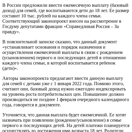
В России предложили ввести ежемесячную выплату (базовый
доход) для семей, где воспитываются дети до 18 лет. Ее размер
составит 10 тыс. рублей на каждого члена семьи.
Соответствующий законопроект внесен на рассмотрение в
Госдуму депутатами фракции «Справедливая Россия – За
правду».
В пояснительной записке сказано, что данный документ
«устанавливает основания и порядок назначения и
осуществления ежемесячной выплаты в связи с рождением
(усыновлением) первого и последующих детей в отношении
каждого члена семьи, в которой воспитывается ребенок
(дети)».
Авторы законопроекта предлагают ввести данную выплату
для семей с детьми уже с 1 января 2022 года. Помимо этого,
считают они, базовый доход нужно ежегодно индексировать
на уровень роста потребительских цен. Повышение должно
производиться не позднее 1 февраля очередного календарного
года, говорится в документе.
Уточняется, что данная выплата будет ежемесячной. Ее хотят
назначать при появлении (рождение/усыновление) в семье
первого и последующих детей. На детей платежи планируется
осуществлять до достижения ими возраста 18 лет. Родители